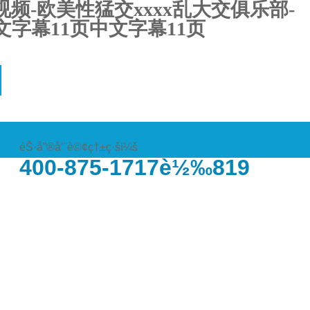
频-欧美性猛交xxxx乱大交俱乐部-
字幕11页中文字幕11页
éŠ·å”®å’¨è©¢ç†±ç·šï¼š
400-875-1717è½‰819